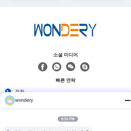
소셜 미디어
빠른 연락
전화
wondery
86-153-0529-9442
이메일
8:52 PM
ruth@wondery.cn