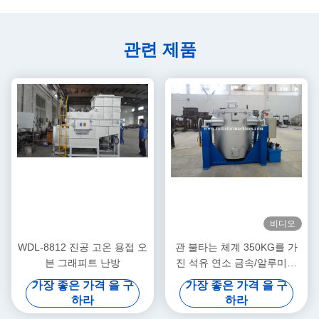
관련 제품
비디오
WDL-8812 진공 고온 용접 오
관 불타는 체계 350KG를 가
븐 그래피트 난방
진 석유 연소 금속/알루미늄
녹는 로
가장 좋은 가격 을 구
가장 좋은 가격 을 구
하라
하라