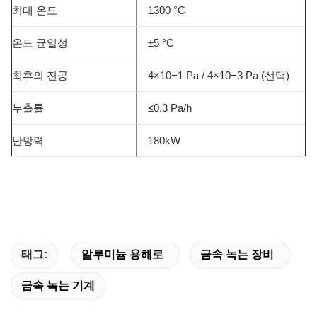
최대 온도
1300 °C
온도 균일성
±5 °C
최후의 진공
4×10−1 Pa / 4×10−3 Pa (선택)
누출률
≤0.3 Pa/h
난방력
180kW
태그:
알루미늄 용해로
금속 녹는 장비
금속 녹는 기계