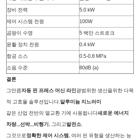
장비 전력
5.0 kW
제어 시스템 전원
100W
곰팡이 수명
5 백만 스트로크
윤활 장치 전원
0.4 kW
항공 소스
0.5-0.8 MPa
소음 수준
80dB (a)
결론
그만큼
자동 핀 프레스 머신 라인
광범위한 생산을위한 다목
적 고효율 솔루션입니다.
알루미늄 지느러미
같은 산업 전반의 열교환 기에 사용됩니다
새로운 에너지
차량
,,,
선박
,,,
비행기
, 그리고
발전소
.
그것으로
정확한 제어 시스템
, 여러 핀 유형을 생산하는 능