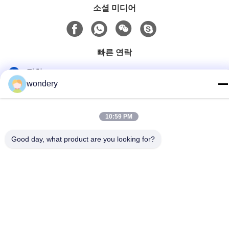
소셜 미디어
빠른 연락
전화
wondery
86-153-0529-9442
이메일
10:59 PM
ruth@wondery.cn
Good day, what product are you looking for?
주소
중국 우시 시 신우 구에 있는 쉐랑 메트로폴리탄 플라자
개인정보 보호 정책
|
사이트맵
중국 좋은 품질 방열기 탄미익 기계 공급자. 저작권 2019-2026
Wuxi Wondery Industry Equipment Co., Ltd 모든 권리는 보호됩니