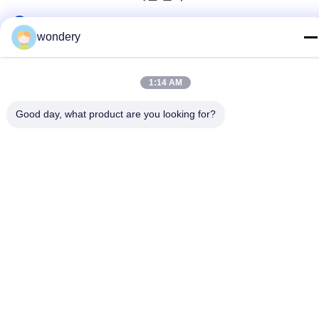
전화
wondery
86-153-0529-9442
이메일
1:14 AM
ruth@wondery.cn
Good day, what product are you looking for?
주소
중국 우시 시 신우 구에 있는 쉐랑 메트로폴리탄 플라자
개인정보 보호 정책
|
사이트맵
중국 좋은 품질 방열기 탄미익 기계 공급자. 저작권 2019-2026
Wuxi Wondery Industry Equipment Co., Ltd 모든 권리는 보호됩니
다.