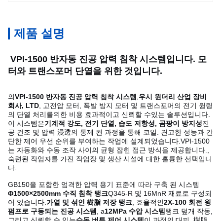
제품 설명
VPI-1500 반자동 진공 압력 침착 시스템입니다. 모
터와 트랜스포머 단열을 위한 것입니다.
의
VPI-1500 반자동 진공 압력 침착 시스템
,
우시 원더리 산업 장비
회사, LTD
, 고전압 모터, 폭발 방지 모터 및 트랜스포머의 전기 윙링
의 단열 처리를위한 비용 효과적이고 신뢰할 수있는 솔루션입니다.
이 시스템은
기계적 강도, 전기 단열, 습도 저항성, 곰팡이 방지성
진
공 건조 및 압력 浸透의 통제 된 과정을 통해 코일. 견고한 성능과 간
단한 제어 우선 순위를 부여하는 작업에 설계되었습니다.VPI-1500
는 자동화와 수동 조작 사이의 균형 잡힌 접근 방식을 제공합니다.,
숙련된 작업자를 가진 작업장 및 생산 시설에 대한 훌륭한 선택입니
다.
GB150을 포함한 엄격한 압력 용기 표준에 따라 구축 된 시스템
Φ1500×2500mm 수직 침착 탱크
Q345-R 및 16MnR 재료로 구성되
어 있습니다.
가열 및 섞인 樹脂 저장 탱크
, 효율적인
2X-100 회전 윙
펌프로 구동되는 진공 시스템
, a
12MPa 수압 시스템
탱크 덮개 작동,
그리고 신뢰할 수 있는
수동 버튼 제어 시스템
이 과정의 대피, 樹脂