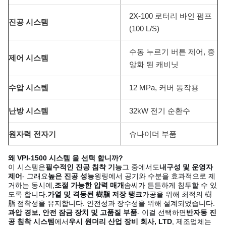
2X-100 로터리 바인 펌프
진공 시스템
(100 L/S)
수동 누르기 버튼 제어, 중
제어 시스템
앙화 된 캐비닛
수압 시스템
12 MPa, 커버 동작용
난방 시스템
32kW 전기 순환수
원자력 전자기
슈나이더 부품
왜 VPI-1500 시스템 을 선택 합니까?
이 시스템은
필수적인 진공 침착 기능
그 중에서도
내구성 및 운영자
제어
- 그래요
높은 진공 성능
윙링에서 공기와 수분을 효과적으로 제
거하는 동시에,
조절 가능한 압력 매개
솜씨가 튼튼하게 침투할 수 있
도록 합니다.
가열 및 격동된 樹脂 저장 탱크
가공을 위해 최적의 樹
脂 점착성을 유지합니다. 안전성과 장수성을 위해 설계되었습니다.
과압 경보, 안전 잠금 장치 및 고품질 부품
- 이걸 선택하면
반자동 진
공 침착 시스템
에서
우시 원더리 산업 장비 회사, LTD
, 제조업체는