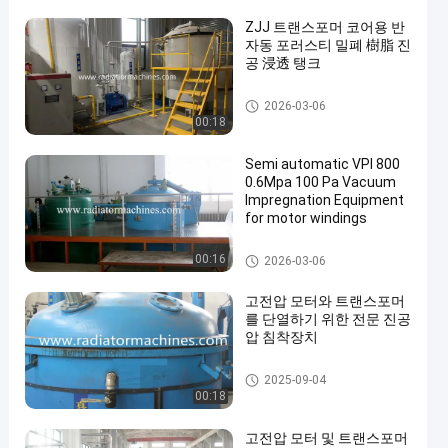
ZJJ 트랜스포머 코어용 반
자동 포러스티 밀폐 樹脂 진
공 浸透 탱크
진공 압력 임신 장비
2026-03-06
00:18
Semi automatic VPI 800
0.6Mpa 100 Pa Vacuum
Impregnation Equipment
for motor windings
진공 압력 임신 장비
00:16
2026-03-06
고전압 모터와 트랜스포머
를 단열하기 위한 전문 진공
압 침착장치
진공 압력 임신 장비
2025-09-04
00:18
고전압 모터 및 트랜스포머