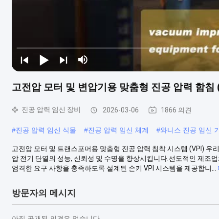
고전압 모터 및 변압기용 맞춤형 진공 압력 함침 (
진공 압력 임신 장비
2026-03-06
1866 의견
#
진공 압력 임신 식물
#
진공 압력 임신 체계
#
와니스 진공 임신 
고전압 모터 및 트랜스포머용 맞춤형 진공 압력 침착 시스템 (VPI) 우리
압 전기 단열의 성능, 신뢰성 및 수명을 향상시킵니다.선도적인 제조업
엄격한 요구 사항을 충족하도록 설계된 손키 VPI 시스템을 제공합니...
방문자의 메시지
아직 공개된 의견은 없습니다.