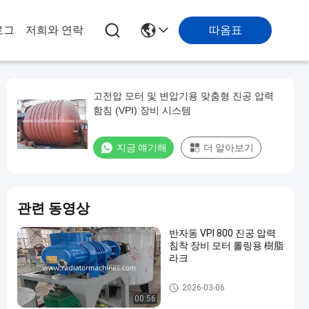
따옴표
로그
저희와 연락
고전압 모터 및 변압기용 맞춤형 진공 압력
함침 (VPI) 장비 시스템
지금 얘기해
더 알아보기
관련 동영상
반자동 VPI 800 진공 압력
침착 장비 모터 롤링용 樹脂
라크
진공 압력 임신 장비
2026-03-06
00:56