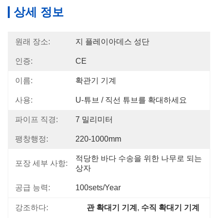
상세 정보
원래 장소:
지 플레이아데스 성단
인증:
CE
이름:
확관기 기계
사용:
U-튜브 / 직선 튜브를 확대하세요
파이프 직경:
7 밀리미터
팽창행정:
220-1000mm
적당한 바다 수송을 위한 나무로 되는 
포장 세부 사항:
상자
공급 능력:
100sets/year
강조하다:
관 확대기 기계
, 
수직 확대기 기계