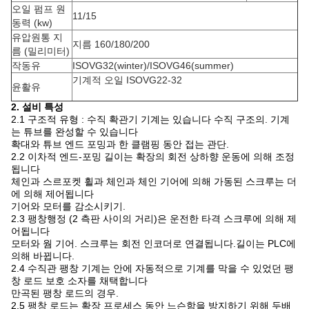
오일 펌프 원
11/15
동력 (kw)
유압원통 지
지름 160/180/200
름 (밀리미터)
작동유
ISOVG32(winter)/ISOVG46(summer)
기계적 오일 ISOVG22-32
윤활유
2. 설비 특성
2.1 구조적 유형 : 수직 확관기 기계는 있습니다 수직 구조의. 기계
는 튜브를 완성할 수 있습니다
확대와 튜브 엔드 포밍과 한 클램핑 동안 접는 관단.
2.2 이차적 엔드-포밍 길이는 확장의 회전 상하향 운동에 의해 조정
됩니다
체인과 스르포켓 휠과 체인과 체인 기어에 의해 가동된 스크루는 더
에 의해 제어됩니다
기어와 모터를 감소시키기.
2.3 팽창행정 (2 측판 사이의 거리)은 운전한 타격 스크루에 의해 제
어됩니다
모터와 웜 기어. 스크루는 회전 인코더로 연결됩니다.길이는 PLC에
의해 바뀝니다.
2.4 수직관 팽창 기계는 안에 자동적으로 기계를 막을 수 있었던 팽
창 로드 보호 소자를 채택합니다
만곡된 팽창 로드의 경우.
2.5 팽창 로드는 확장 프로세스 동안 느슨함을 방지하기 위해 두배