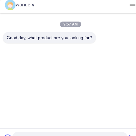
86-153-0529-9442
wondery
이메일
9:57 AM
ruth@wondery.cn
주소
Good day, what product are you looking for?
중국 우시 시 신우 구에 있는 쉐랑 메트로폴리탄 플라자
개인정보 보호 정책
|
사이트맵
중국 좋은 품질 방열기 탄미익 기계 공급자. 저작권 2019-2026
Wuxi Wondery Industry Equipment Co., Ltd 모든 권리는 보호됩니
다.